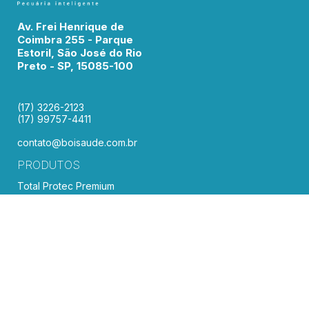
Av. Frei Henrique de
Coimbra 255 - Parque
Estoril, São José do Rio
Preto - SP, 15085-100
(17) 3226-2123
(17) 99757-4411
contato@boisaude.com.br
PRODUTOS
Total Protec Premium
Total Corte Premium
Total Ureia Premium
Total Leite Premium
BOISAÚDE
Sobre
Blog
Contato